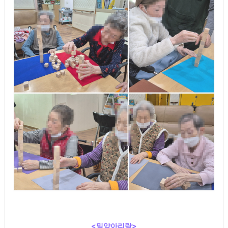
<밀양아리랑>