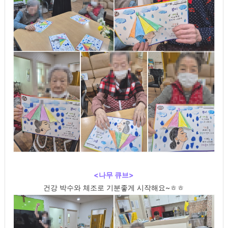
<나무 큐브>
건강 박수와 체조로 기분좋게 시작해요~ㅎㅎ