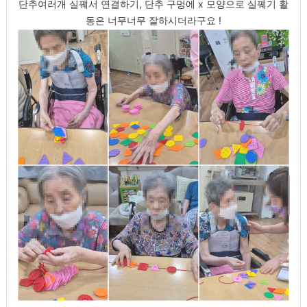
단추여러개 실꿰서 연결하기, 단추 구멍에 x 모양으로 실꿰기 활
동은 너무너무 잘하시더라구요 !