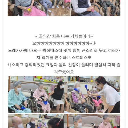
시골영감 처음 타는 기차놀이라~
으하하하하하하하 하하하하하하~ ♪
노래가사에 나오는 박장대소에 맞춰 함께 큰소리로 웃고 여러가
지 악기를 연주하니 스트레스도
해소되고 경직되있던 표정과 몸의 긴장이 풀리며 열심히 따라 즐
겨주셨어요