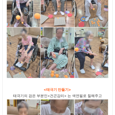
<태극기 만들기>
태극기의 검은 부분인<건곤감리> 는 색연필로 칠해주고