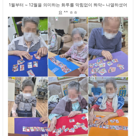
1월부터 ~ 12월을 의미하는 화투를 막힘없이 쫘악~ 나열하셨어
요 ^^ ㅎㅎ