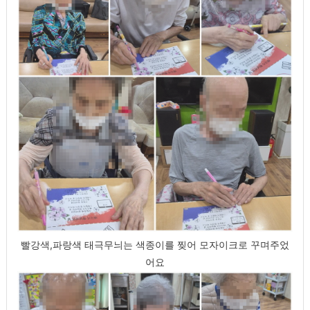
빨강색,파랑색 태극무늬는 색종이를 찢어 모자이크로 꾸며주었
어요