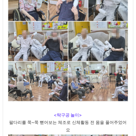
<탁구공 놀이>
팔다리를 쭉~쭉 뻗어보는 체조로 신체활동 전 몸을 풀어주었어
요