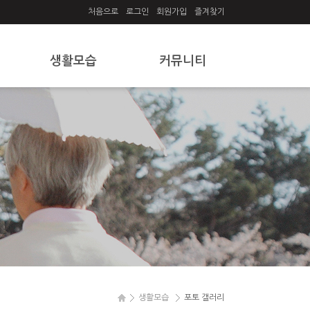
처음으로
로그인
회원가입
즐겨찾기
생활모습
커뮤니티
포토 갤러리
공지사항
월별 식단표
프로그램 일정표
생활모습
포토 갤러리