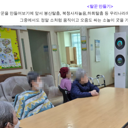
<탈꾼 만들기>
꾼을 만들어보기에 앞서 봉산탈춤, 북청사자놀음,하회탈춤 등 우리나라
그중에서도 정말 소처럼 움직이고 오줌도 싸는 소놀이 굿을 