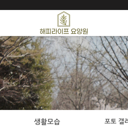
포토 갤
생활모습