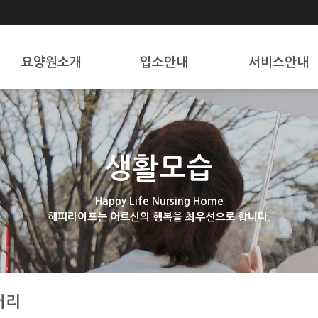
요양원소개
입소안내
서비스안내
인사말
입소대상 및 절차
제공 서비스
시설안내
생활모습
오시는 길
Happy Life Nursing Home
해피라이프는 어르신의 행복을 최우선으로 합니다.
러리